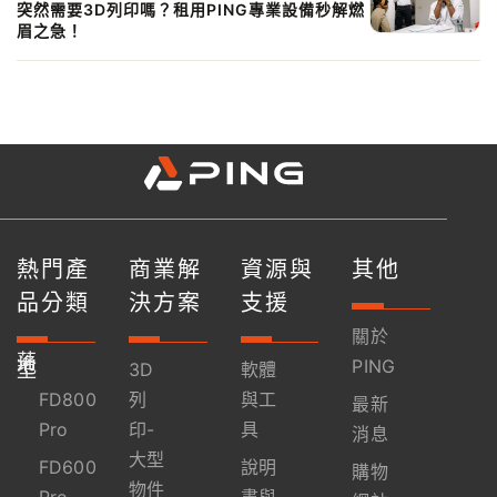
突然需要3D列印嗎？租用PING專業設備秒解燃
眉之急！
熱門產
商業解
資源與
其他
品分類
決方案
支援
關於
落
地
PING
型
3D
軟體
FD800
列
與工
最新
Pro
印-
具
消息
大型
FD600
說明
購物
物件