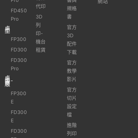
Pro
書與
網站
代印
規格
FD450
3D
書
Pro
列
官方
桌
上
型
印-
3D
FP300
機台
配件
FD300
租賃
下載
FD300
官方
Pro
教學
桌
上
影片
型-
資
安
版
官方
FP300
切片
E
設定
FD300
檔
E
進階
FD300
列印