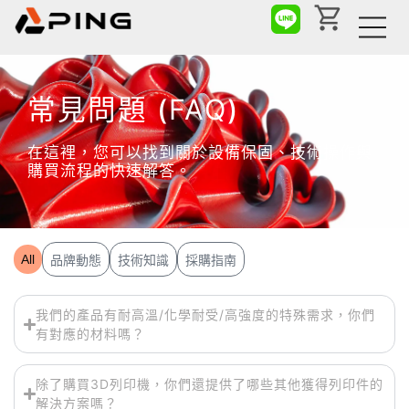
常
見
問
題
F
A
Q
(
)
在這裡，您可以找到關於設備保固、技術操作與
購買流程的快速解答。
All
品牌動態
技術知識
採購指南
我們的產品有耐高溫/化學耐受/高強度的特殊需求，你們
有對應的材料嗎？
除了購買3D列印機，你們還提供了哪些其他獲得列印件的
解決方案嗎？