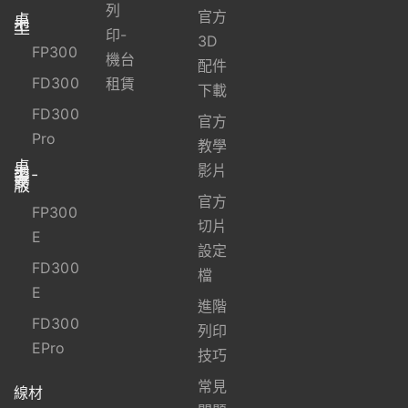
列
官方
桌
上
型
印-
3D
FP300
機台
配件
FD300
租賃
下載
FD300
官方
Pro
教學
桌
上
影片
型-
資
安
版
官方
FP300
切片
E
設定
FD300
檔
E
進階
FD300
列印
EPro
技巧
常見
線材