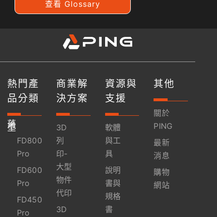
查看 Glossary
熱門產
商業解
資源與
其他
品分類
決方案
支援
關於
落
地
PING
型
3D
軟體
FD800
列
與工
最新
Pro
印-
具
消息
大型
FD600
說明
購物
物件
Pro
書與
網站
代印
規格
FD450
3D
書
Pro