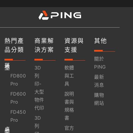
熱門產
商業解
資源與
其他
品分類
決方案
支援
關於
落
地
PING
型
3D
軟體
FD800
列
與工
最新
Pro
印-
具
消息
大型
FD600
說明
購物
物件
Pro
書與
網站
代印
規格
FD450
3D
書
Pro
列
官方
桌
上
型