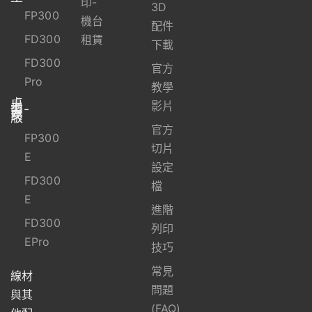
印-
3D
FP300
機台
配件
FD300
租賃
下載
FD300
官方
Pro
教學
桌
上
影片
型-
資
安
版
官方
FP300
切片
E
設定
FD300
檔
E
進階
FD300
列印
EPro
技巧
常見
線材
問題
與其
(FAQ)