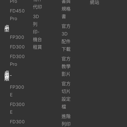
Pro
書與
網站
代印
規格
FD450
3D
書
Pro
列
官方
桌
上
型
印-
3D
FP300
機台
配件
FD300
租賃
下載
FD300
官方
Pro
教學
桌
上
影片
型-
資
安
版
官方
FP300
切片
E
設定
FD300
檔
E
進階
FD300
列印