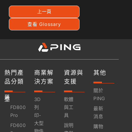
上一頁
查看 Glossary
熱門產
商業解
資源與
其他
品分類
決方案
支援
關於
落
地
PING
型
3D
軟體
FD800
列
與工
最新
Pro
印-
具
消息
大型
FD600
說明
購物
物件