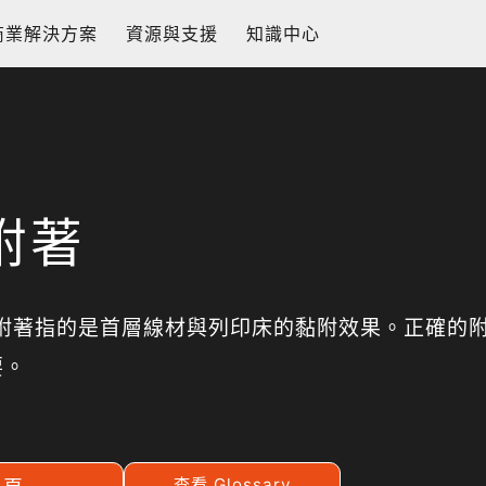
商業解決方案
資源與支援
知識中心
附著
層附著指的是首層線材與列印床的黏附效果。正確的
要。
查看 Glossary