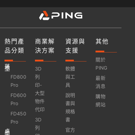
熱門產
商業解
資源與
其他
品分類
決方案
支援
關於
落
地
PING
型
3D
軟體
FD800
列
與工
最新
Pro
印-
具
消息
大型
FD600
說明
購物
物件
Pro
書與
網站
代印
規格
FD450
3D
書
Pro
列
官方
桌
上
型