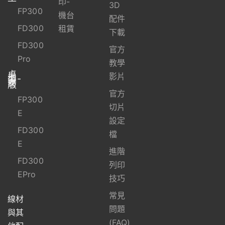
印-
3D
FP300
機台
配件
FD300
租賃
下載
FD300
官方
Pro
教學
桌
上
影片
型-
資
安
版
官方
FP300
切片
E
設定
FD300
檔
E
進階
FD300
列印
EPro
技巧
常見
線材
問題
與其
(FAQ)