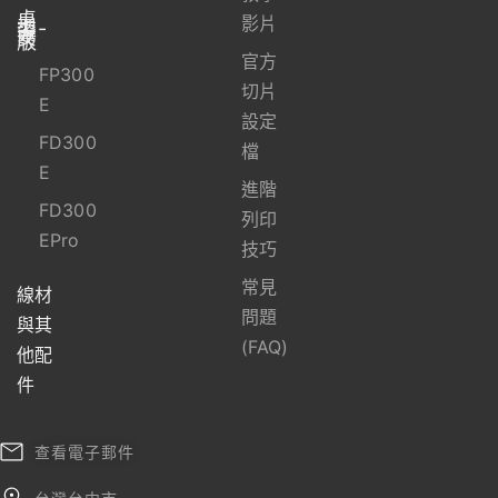
桌
上
影片
型-
資
安
版
官方
FP300
切片
E
設定
FD300
檔
E
進階
FD300
列印
EPro
技巧
常見
線材
問題
與其
(FAQ)
他配
件
查看電子郵件