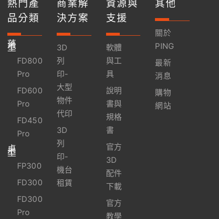
熱門產
商業解
資源與
其他
品分類
決方案
支援
關於
落
地
PING
型
3D
軟體
FD800
列
與工
最新
Pro
印-
具
消息
大型
FD600
說明
購物
物件
Pro
書與
網站
代印
規格
FD450
3D
書
Pro
列
官方
桌
上
型
印-
3D
FP300
機台
配件
FD300
租賃
下載
FD300
官方
Pro
教學