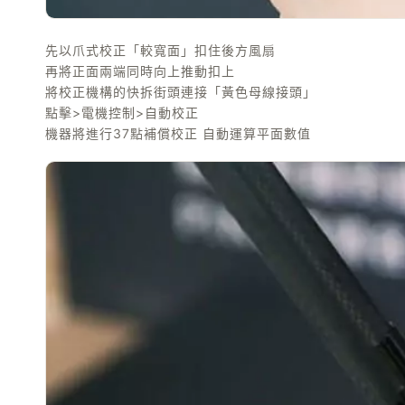
先以爪式校正「較寬面」扣住後方風扇
再將正面兩端同時向上推動扣上
將校正機構的快拆街頭連接「黃色母線接頭」
點擊>電機控制>自動校正
機器將進行37點補償校正 自動運算平面數值