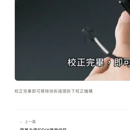
校正完畢即可移除快拆接頭拆下校正機構
‹ 上一篇
簡單方便的DIY機器組裝