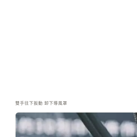
雙手往下扳動 卸下導風罩