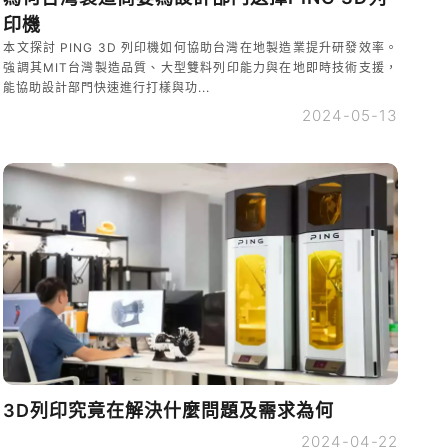
印機
本文探討 PING 3D 列印機如何協助台灣在地製造業提升研發效率。
強調其MIT台灣製造品質、大型雙料列印能力與在地即時技術支援，
能協助設計部門快速進行打樣與功...
2024-05-13
3D列印究竟在解決什麼問題及需求為何
2024-04-22