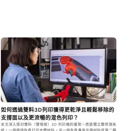
如何透過雙料3D列印獲得更乾淨且輕鬆移除的
支撐面以及更流暢的混色列印？
本文深入探討雙料（雙噴頭）3D 列印機的優勢。透過獨立雙喷頭系
統，一個噴頭負責打印本體材料，另一個負責專用支撐材料或第二種