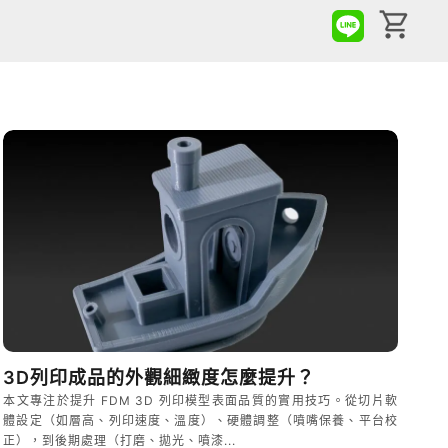
3D列印成品的外觀細緻度怎麼提升？
本文專注於提升 FDM 3D 列印模型表面品質的實用技巧。從切片軟
體設定（如層高、列印速度、溫度）、硬體調整（噴嘴保養、平台校
正），到後期處理（打磨、拋光、噴漆...