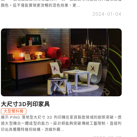
顏色。這不僅能實現更流暢的混色效果，更...
2024-01-04
大尺寸3D列印家具
大型雙料機
展示 PING 落地型大尺寸 3D 列印機在家具製造領域的創新突破。透
過大型機台一體成型的能力，設計師能夠突破傳統工藝限制，直接列
印出具備獨特幾何結構、流線外觀...