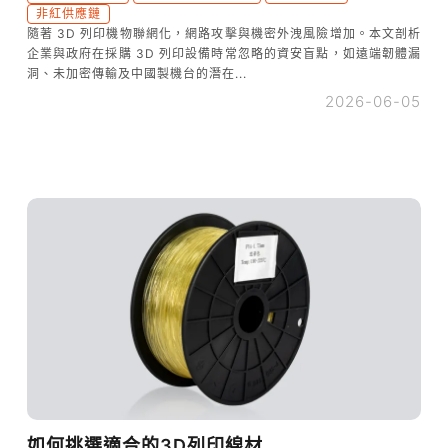
非紅供應鏈
隨著 3D 列印機物聯網化，網路攻擊與機密外洩風險增加。本文剖析
企業與政府在採購 3D 列印設備時常忽略的資安盲點，如遠端韌體漏
洞、未加密傳輸及中國製機台的潛在...
2026-06-05
如何挑選適合的3D列印線材