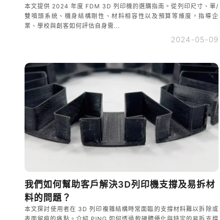
本文提供 2024 年度 FDM 3D 列印機的選購指南。從列印尺寸、單/
雙噴頭系統、機身結構剛性、材料相容性以及預算等維度，指導企
業、學校與創客如何評估自身需...
2024-05-09
我們如何幫助客戶解決3D列印機支撐及易拆材
料的問題？
本文探討使用者在 3D 列印複雜結構時常面臨的支撐材料難以拆除或
表面留痕的痛點。介紹 PING 如何透過軟硬體優化與特定的易拆支撐